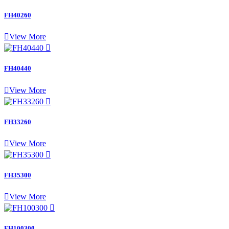
FH40260

View More

FH40440

View More

FH33260

View More

FH35300

View More

FH100300