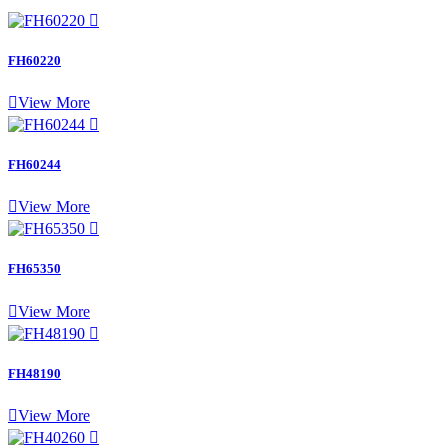

FH60220

View More

FH60244

View More

FH65350

View More

FH48190

View More
