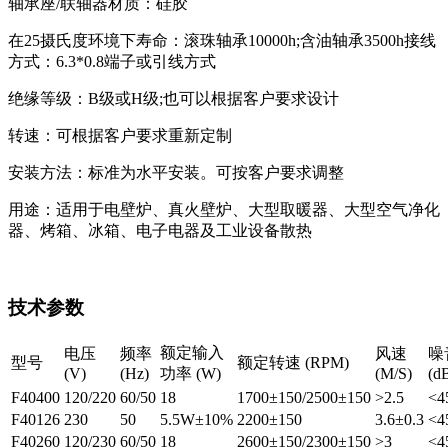
轴承座/联轴器材质：硅胶
在25摄氏度环境下寿命：滚珠轴承10000h;含油轴承3500h接线
方式：6.3*0.8端子或引线方式
绝缘等级：B级或H级;也可以根据客户要求设计
转速：可根据客户要求重新定制
安装方法：标准为水平安装。可按客户要求调整
用途：适用于电壁炉、真火壁炉、大型取暖器、大型空气净化
器、烤箱、冰箱、电子电器及工业设备散热
技术参数
额定输入
电压
频率
风速
噪
型号
额定转速 (RPM)
(V)
(Hz)
功率 (W)
(M/S)
(d
F40400
120/220
60/50
18
1700±150/2500±150
>2.5
<4
F40126
230
50
5.5W±10%
2200±150
3.6±0.3
<4
F40260
120/230
60/50
18
2600±150/2300±150
>3
<4